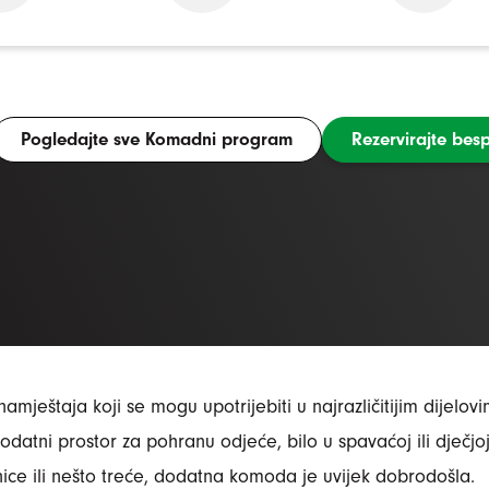
Pogledajte sve Komadni program
Rezervirajte bes
ještaja koji se mogu upotrijebiti u najrazličitijim dijelo
datni prostor za pohranu odjeće, bilo u spavaćoj ili dječjo
nice ili nešto treće, dodatna komoda je uvijek dobrodošla.