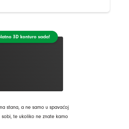
platno 3D konturo sada!
vima stana, a ne samo u spavaćoj
j sobi, te ukoliko ne znate kamo