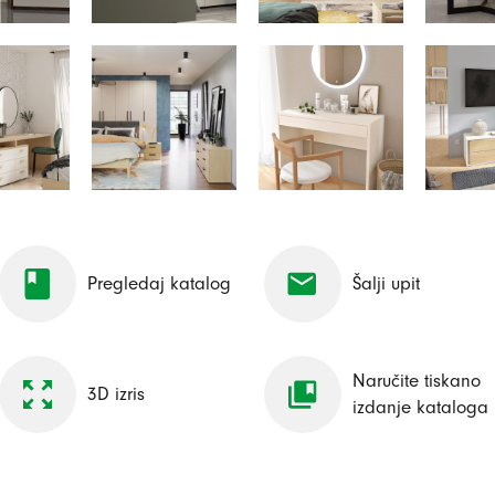
Pregledaj katalog
Šalji upit
Naručite tiskano
3D izris
izdanje kataloga