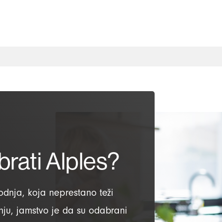
rati Alples?
odnja, koja neprestano teži
nju, jamstvo je da su odabrani