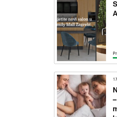
S
A
Pr
17
N
–
m