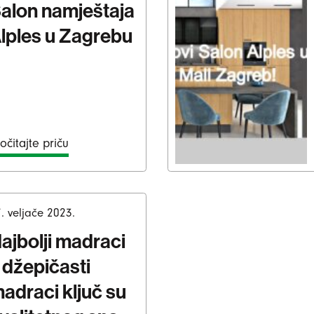
alon namještaja
lples u Zagrebu
očitajte priču
. veljače 2023.
ajbolji madraci
 džepičasti
adraci ključ su