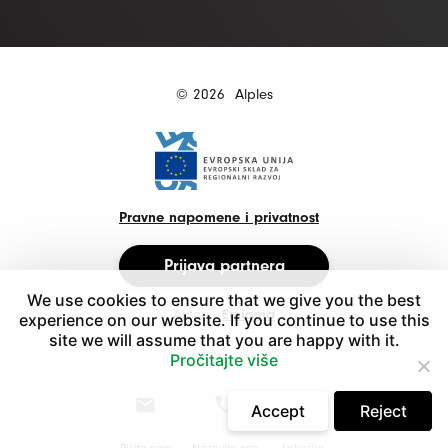
© 2026
Alples
Pravne napomene i privatnost
Prijava partnera
We use cookies to ensure that we give you the best
Autori:
Emigma
experience on our website. If you continue to use this
site we will assume that you are happy with it.
Pročitajte više
Accept
Reject