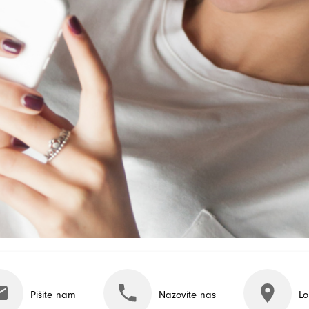
Pišite nam
Nazovite nas
Lo