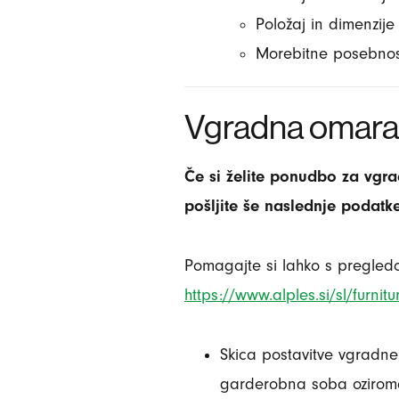
Položaj in dimenzije 
Morebitne posebnost
Vgradna omara
Če si želite ponudbo za vg
pošljite še naslednje podatk
Pomagajte si lahko s pregl
https://www.alples.si/sl/furni
Skica postavitve vgradne
garderobna soba oziroma 