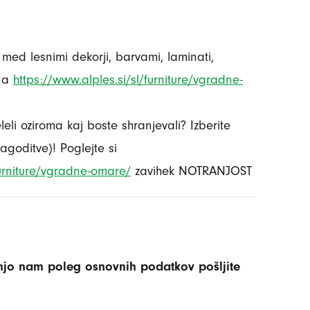
 med lesnimi dekorji, barvami, laminati,
 na
https://www.alples.si/sl/furniture/vgradne-
leli oziroma kaj boste shranjevali? Izberite
agoditve)! Poglejte si
furniture/vgradne-omare/
zavihek NOTRANJOST
injo nam poleg osnovnih podatkov pošljite