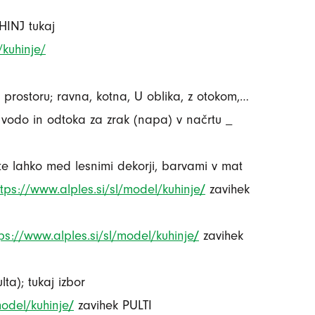
HINJ tukaj
/kuhinje/
v prostoru; ravna, kotna, U oblika, z otokom,…
 vodo in odtoka za zrak (napa) v načrtu _
rate lahko med lesnimi dekorji, barvami v mat
ttps://www.alples.si/sl/model/kuhinje
/
zavihek
tps://www.alples.si/sl/model/kuhinje
/
zavihek
ta); tukaj izbor
model/kuhinje
/
zavihek PULTI