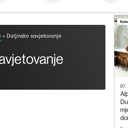
Salo
e
»
Daljinsko savjetovanje
savjetovanje
07.
Al
Du
mje
do