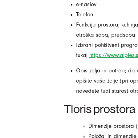
e-naslov
Telefon
Funkcija prostora; kuhin
otroška soba, predsoba
Izbrani pohištveni prog
tukaj
https://www.alples.s
Opis želja in potreb; da
opišite vaše želje (pri op
navedete tudi starost otro
Tloris prostora
Dimenzije prostora (d
Položaj in dimenzije