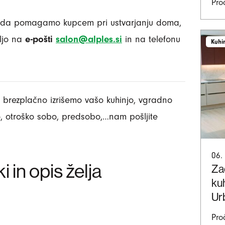
Proč
, da pomagamo kupcem pri ustvarjanju doma,
ljo na
e-pošti
salon@alples.si
in na telefonu
Kuhi
m brezplačno izrišemo vašo kuhinjo, vgradno
, otroško sobo, predsobo,…nam pošljite
06.
 in opis želja
Zad
kuh
Ur
Proč