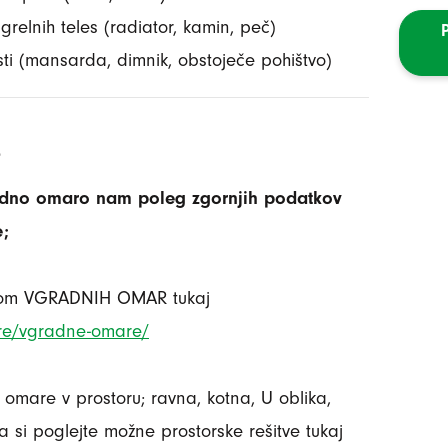
grelnih teles (radiator, kamin, peč)
i (mansarda, dimnik, obstoječe pohištvo)
radno omaro nam poleg zgornjih podatkov
e;
edom VGRADNIH OMAR tukaj
ture/vgradne-omare/
 omare v prostoru; ravna, kotna, U oblika,
si poglejte možne prostorske rešitve tukaj