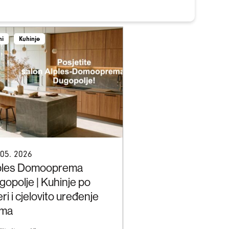
ni
Kuhinje
 05. 2026
ples Domooprema
gopolje | Kuhinje po
ri i cjelovito uređenje
ma