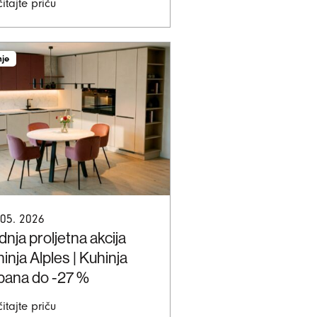
itajte priču
nje
 05. 2026
nja proljetna akcija
inja Alples | Kuhinja
bana do -27 %
itajte priču