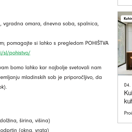
Kuhi
ja, vgradna omara, dnevna soba, spalnica,
ram; pomagajte si lahko s pregledom POHIŠTVA
i/sl/pohistvo/
 vam bomo lahko kar najbolje svetovali nam
remljanju mladinskih sob je priporočljivo, da
04.
k).
Ku
kuh
Proč
olžina, širina, višina)
 odprtin (okna, vrata)