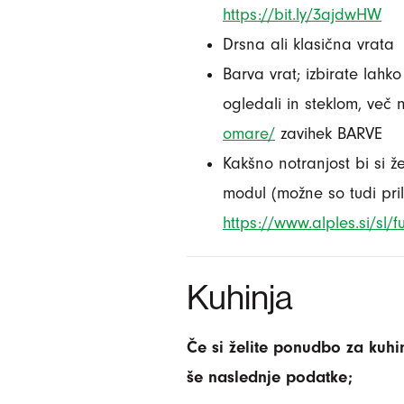
https://bit.ly/3ajdwHW
Drsna ali klasična vrata
Barva vrat; izbirate lahko
ogledali in steklom, več
omare/
zavihek BARVE
Kakšno notranjost bi si že
modul (možne so tudi pril
https://www.alples.si/sl/
Kuhinja
Če si želite ponudbo za kuh
še naslednje podatke;