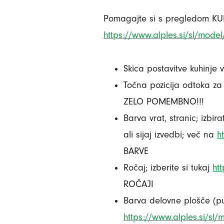
Pomagajte si s pregledom KU
https://www.alples.si/sl/model
Skica postavitve kuhinje 
Točna pozicija odtoka za
ZELO POMEMBNO!!!
Barva vrat, stranic; izbi
ali sijaj izvedbi; več na
h
BARVE
Ročaj; izberite si tukaj
ht
ROČAJI
Barva delovne plošče (pul
https://www.alples.si/sl/