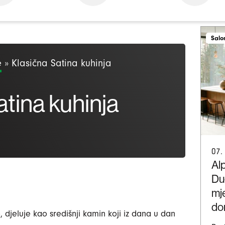
Salo
e
»
Klasična Satina kuhinja
atina kuhinja
07.
Al
Du
mje
do
djeluje kao središnji kamin koji iz dana u dan