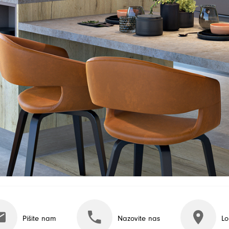
Pišite nam
Nazovite nas
Lo