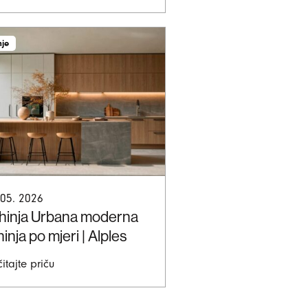
nje
 05. 2026
hinja Urbana moderna
inja po mjeri | Alples
itajte priču