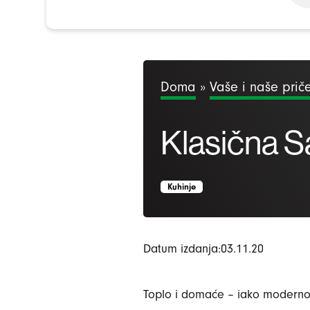
Doma
»
Vaše i naše prič
Klasična S
Kuhinje
Datum izdanja:03.11.20
Toplo i domaće – iako moderno, 