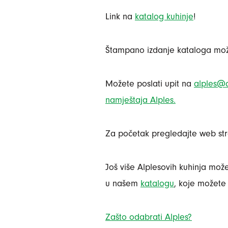
Link na
katalog kuhinje
!
Štampano izdanje kataloga mož
Možete poslati upit na
alples@a
namještaja Alples.
Za početak pregledajte web st
Još više Alplesovih kuhinja može
u našem
katalogu
, koje možet
Zašto odabrati Alples?