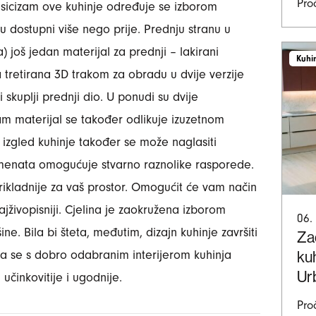
Proč
lasicizam ove kuhinje određuje se izborom
su dostupni više nego prije. Prednju stranu u
) još jedan materijal za prednji – lakirani
Kuhi
a tretirana 3D trakom za obradu u dvije verzije
i skuplji prednji dio. U ponudi su dvije
am materijal se također odlikuje izuzetnom
 izgled kuhinje također se može naglasiti
lemenata omogućuje stvarno raznolike rasporede.
rikladnije za vaš prostor. Omogućit će vam način
najživopisniji. Cjelina je zaokružena izborom
06.
ne. Bila bi šteta, međutim, dizajn kuhinje završiti
Zad
kuh
da se s dobro odabranim interijerom kuhinja
Ur
j učinkovitije i ugodnije.
Proč