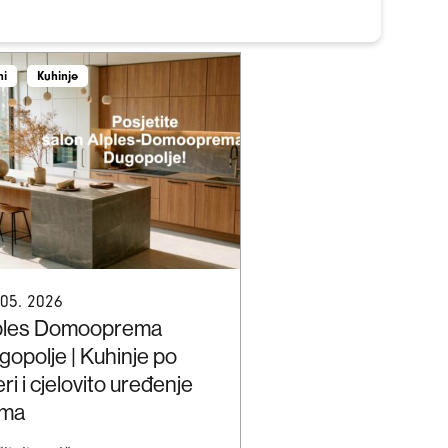
ni
Kuhinje
 05. 2026
ples Domooprema
gopolje | Kuhinje po
ri i cjelovito uređenje
ma