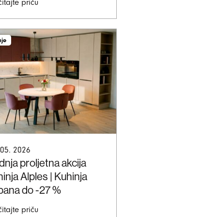
itajte priču
nje
 05. 2026
nja proljetna akcija
inja Alples | Kuhinja
bana do -27 %
itajte priču