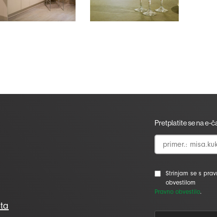
Pretplatite se na e-
Strinjam se s pra
obvestilom
Pravno obvestilo
.
ta