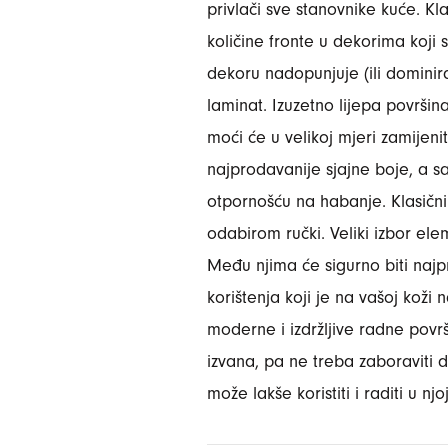
privlači sve stanovnike kuće. K
količine fronte u dekorima koji 
dekoru nadopunjuje (ili dominira
laminat. Izuzetno lijepa površin
moći će u velikoj mjeri zamijenit
najprodavanije sjajne boje, a s
otpornošću na habanje. Klasični
odabirom ručki. Veliki izbor e
Među njima će sigurno biti najp
korištenja koji je na vašoj koži 
moderne i izdržljive radne površi
izvana, pa ne treba zaboraviti 
može lakše koristiti i raditi u njo