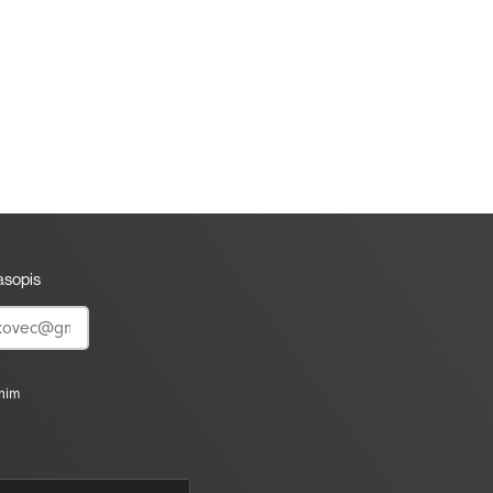
časopis
vnim