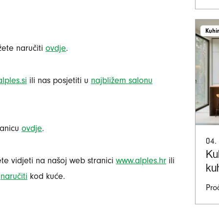
Kuhi
ete naručiti
ovdje
.
lples.si
ili nas posjetiti u
najbližem salonu
ranicu
ovdje
.
04.
Ku
te vidjeti na našoj web stranici
www.alples.hr
ili
kuh
e
naručiti
kod kuće.
Proč