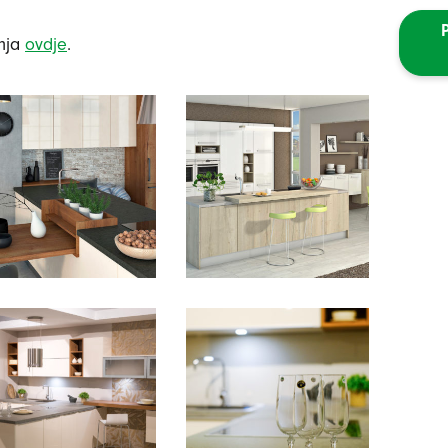
inja
ovdje
.