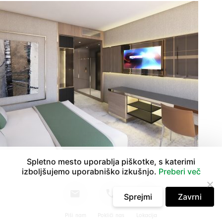
Spletno mesto uporablja piškotke, s katerimi
izboljšujemo uporabniško izkušnjo.
Preberi več
Sprejmi
Zavrni
Piši nam
Pokliči nas
Lokacija