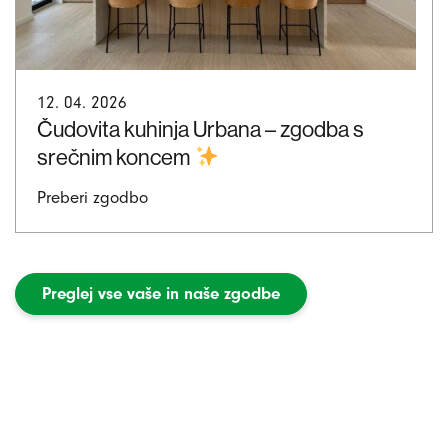
12. 04. 2026
Čudovita kuhinja Urbana – zgodba s
srečnim koncem
Preberi zgodbo
Preglej vse vaše in naše zgodbe