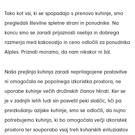
Tako kot vsi, ki se spopadajo s prenovo kuhinje, smo
pregledali številne spletne strani in ponudnike. Na
koncu smo se zaradi prijaznosti osebja in dobrega
razmerja med kakovostjo in ceno odločili za ponudnika
Alples. Priznati moramo, da nam nikakor ni žal.
Naša prejšnja kuhinja zaradi neprilagojene postavitve
ni omogočala ne popolnega izkoristka prostora, ne
uporabe kuhinje večih družinskih članov hkrati. Ker se
je v zadnjih letih tudi sin posvetil peki slaščic, hči pa
preizkušanju azijske kuhinje, smo se odločili, da nujno
potrebujemo kuhinjo, ki bo omogočala večji izkoristek
prostora ter souporabo vsaj treh kuharskih entuziastov