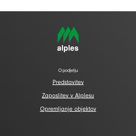
O podjetju
Predstavitev
Zaposlitev v Alplesu
Opremljanje objektov