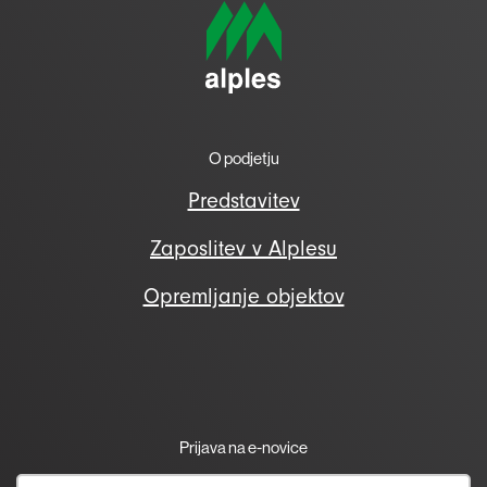
O podjetju
Predstavitev
Zaposlitev v Alplesu
Opremljanje objektov
Prijava na e-novice