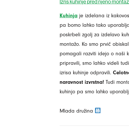
Izris kuhinje pred njeno monta
Kuhinja
je izdelana iz kakovost
pa bomo lahko tako uporablja
poskrbeli zgolj za izdelavo kuh
montažo. Ko smo prvič obiska
pomagali razviti idejo o naši k
pripravili, smo lahko videli tud
izrisa kuhinje odpravili.
Celotn
naravnost izvrstna!
Tudi monta
kuhinjo pa smo lahko uporablja
Mlada družina