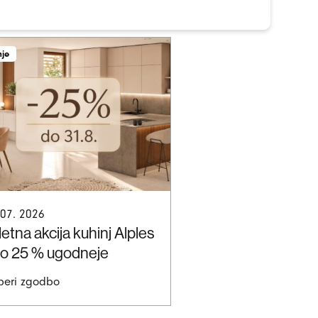
nje
 07. 2026
etna akcija kuhinj Alples
do 25 % ugodneje
beri zgodbo