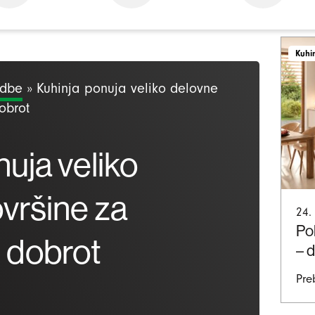
Kuhi
odbe
»
Kuhinja ponuja veliko delovne
obrot
uja veliko
vršine za
24.
Pol
e dobrot
– 
Pre