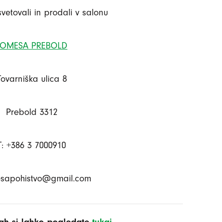
svetovali in prodali v salonu
JOMESA PREBOLD
Tovarniška ulica 8
Prebold 3312
T: +386 3 7000910
esapohistvo@gmail.com