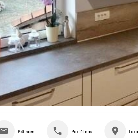
Piši nam
Pokliči nas
Loka