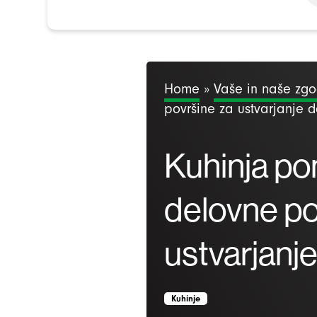
Home
»
Vaše in naše zg
površine za ustvarjanje d
Kuhinja pon
delovne po
ustvarjanj
Kuhinje