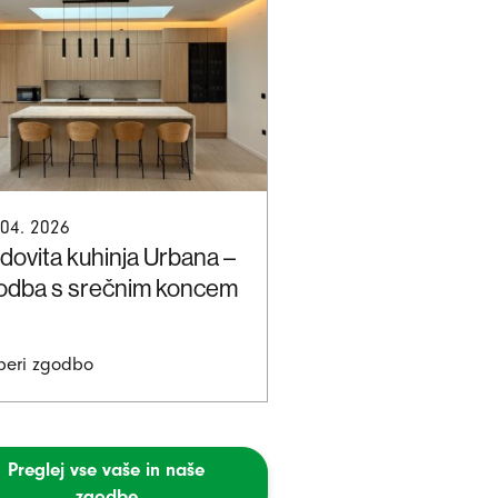
 04. 2026
dovita kuhinja Urbana –
odba s srečnim koncem
beri zgodbo
Preglej vse vaše in naše
zgodbe