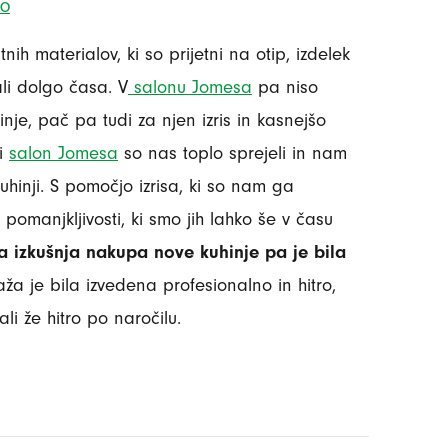
žo
nih materialov, ki so prijetni na otip, izdelek
li dolgo časa. V
salonu Jomesa
pa niso
inje, pač pa tudi za njen izris in kasnejšo
li
salon Jomesa
so nas toplo sprejeli in nam
uhinji. S pomočjo izrisa, ki so nam ga
i pomanjkljivosti, ki smo jih lahko še v času
a izkušnja nakupa nove kuhinje pa je bila
ža je bila izvedena profesionalno in hitro,
li že hitro po naročilu.