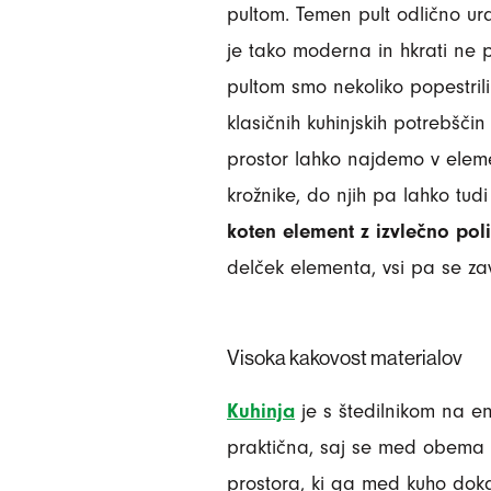
pultom. Temen pult odlično ur
je tako moderna in hkrati ne
pultom smo nekoliko popestrili
klasičnih kuhinjskih potrebšč
prostor lahko najdemo v elem
krožnike, do njih pa lahko tu
koten element z izvlečno pol
delček elementa, vsi pa se zav
Visoka kakovost materialov
Kuhinja
je s štedilnikom na en
praktična, saj se med obema
prostora, ki ga med kuho dokaj