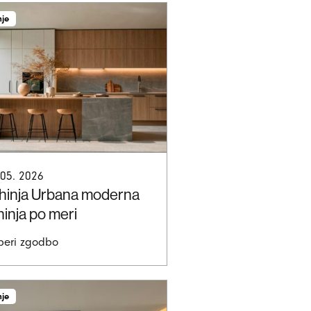
nje
 05. 2026
hinja Urbana moderna
hinja po meri
beri zgodbo
nje