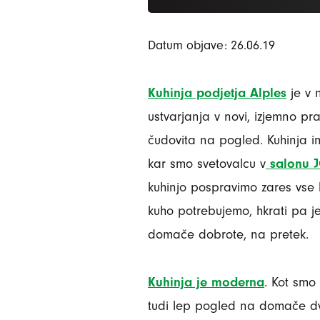
Datum objave: 26.06.19
Kuhinja podjetja Alples
je v 
ustvarjanja v novi, izjemno prak
čudovita na pogled. Kuhinja i
kar smo svetovalcu v
salonu 
kuhinjo pospravimo zares vse 
kuho potrebujemo, hkrati pa je
domače dobrote, na pretek.
Kuhinja je moderna
. Kot smo 
tudi lep pogled na domače dv