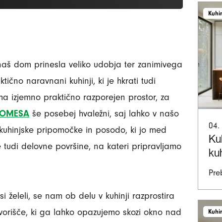
Kuhi
naš dom prinesla veliko udobja ter zanimivega
tično naravnani kuhinji, ki je hkrati tudi
ma izjemno praktično razporejen prostor, za
JOMESA
še posebej hvaležni, saj lahko v našo
04.
kuhinjske pripomočke in posodo, ki jo med
Ku
 tudi delovne površine, na kateri pripravljamo
ku
Pre
si želeli, se nam ob delu v kuhinji razprostira
orišče, ki ga lahko opazujemo skozi okno nad
Kuhi