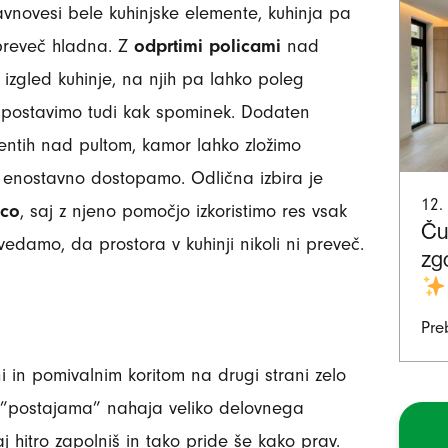
avnovesi bele kuhinjske elemente, kuhinja pa
 preveč hladna. Z
odprtimi policami
nad
 izgled kuhinje, na njih pa lahko poleg
in postavimo tudi kak spominek. Dodaten
entih nad pultom, kamor lahko zložimo
di enostavno dostopamo. Odlična izbira je
12.
ico
, saj z njeno pomočjo izkoristimo res vsak
Ču
edamo, da prostora v kuhinji nikoli ni preveč.
zg
Pre
i in pomivalnim koritom na drugi strani zelo
 ”postajama” nahaja veliko delovnega
 hitro zapolniš in tako pride še kako prav.