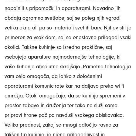
napolnili s pripomočki in aparaturami. Navadno jih
obdaja ogromno svetlobe, saj se poleg njih vgradi
velika okna ali pa so materiali svetlih barv. Njihov stil je
primeren za vsak dom, saj se enostavno prilagodi vsaki
okolici. Takšne kuhinje so izredno praktične, saj
vsebujejo aparature najmodernejše tehnologije, ki
vaše kuhanje absolutno skrajšajo. Pametna tehnologija
vam celo omogoča, da lahko z določenimi
aparaturami komunicirate kar na daljavo preko wi fi
omrežja. Otoki omogočajo, da se kuhinja spremeni v
prostor zabave in druženja ter tako ne služi samo
pripravi hrane pač pa navduši vsakega obiskovalca.
Velika prednost, zakaj se mnogi odločijo ravno za
takšen tip kuhinje, je njena prilagodljivost in