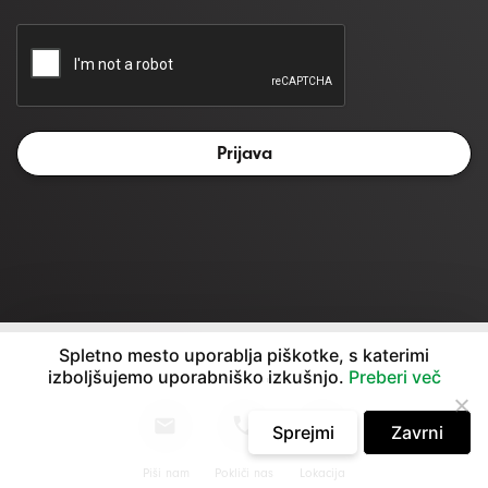
Spletno mesto uporablja piškotke, s katerimi
izboljšujemo uporabniško izkušnjo.
Preberi več
© 2026
Alples
Sprejmi
Zavrni
Piši nam
Pokliči nas
Lokacija