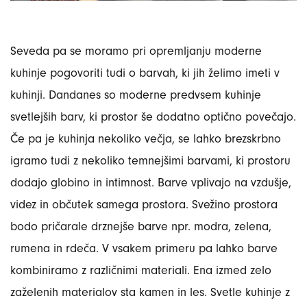
Seveda pa se moramo pri opremljanju moderne
kuhinje pogovoriti tudi o barvah, ki jih želimo imeti v
kuhinji. Dandanes so moderne predvsem kuhinje
svetlejših barv, ki prostor še dodatno optično povečajo.
Če pa je kuhinja nekoliko večja, se lahko brezskrbno
igramo tudi z nekoliko temnejšimi barvami, ki prostoru
dodajo globino in intimnost. Barve vplivajo na vzdušje,
videz in občutek samega prostora. Svežino prostora
bodo pričarale drznejše barve npr. modra, zelena,
rumena in rdeča. V vsakem primeru pa lahko barve
kombiniramo z različnimi materiali. Ena izmed zelo
zaželenih materialov sta kamen in les. Svetle kuhinje z