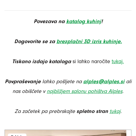
Povezava na
katalog kuhinj
!
Dogovorite se za
brezplačni 3D izris kuhinje.
Tiskano izdajo kataloga
si lahko naročite
tukaj.
Povpraševanje
lahko pošljete na
alples@alples.si
ali
nas obiščete v
najbližjem salonu pohištva Alples
.
Za začetek pa prebrskajte
spletno stran
tukaj
.