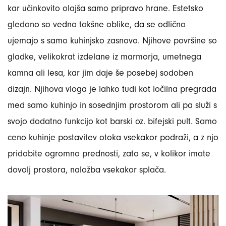
kar učinkovito olajša samo pripravo hrane. Estetsko
gledano so vedno takšne oblike, da se odlično
ujemajo s samo kuhinjsko zasnovo. Njihove površine so
gladke, velikokrat izdelane iz marmorja, umetnega
kamna ali lesa, kar jim daje še posebej sodoben
dizajn. Njihova vloga je lahko tudi kot ločilna pregrada
med samo kuhinjo in sosednjim prostorom ali pa služi s
svojo dodatno funkcijo kot barski oz. bifejski pult. Samo
ceno kuhinje postavitev otoka vsekakor podraži, a z njo
pridobite ogromno prednosti, zato se, v kolikor imate
dovolj prostora, naložba vsekakor splača.