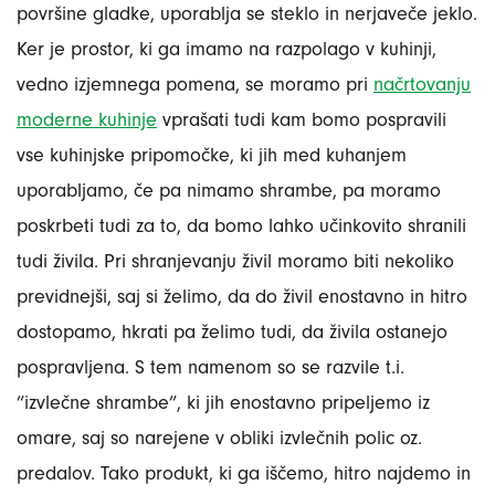
površine gladke, uporablja se steklo in nerjaveče jeklo.
Ker je prostor, ki ga imamo na razpolago v kuhinji,
vedno izjemnega pomena, se moramo pri
načrtovanju
moderne kuhinje
vprašati tudi kam bomo pospravili
vse kuhinjske pripomočke, ki jih med kuhanjem
uporabljamo, če pa nimamo shrambe, pa moramo
poskrbeti tudi za to, da bomo lahko učinkovito shranili
tudi živila. Pri shranjevanju živil moramo biti nekoliko
previdnejši, saj si želimo, da do živil enostavno in hitro
dostopamo, hkrati pa želimo tudi, da živila ostanejo
pospravljena. S tem namenom so se razvile t.i.
”izvlečne shrambe”, ki jih enostavno pripeljemo iz
omare, saj so narejene v obliki izvlečnih polic oz.
predalov. Tako produkt, ki ga iščemo, hitro najdemo in