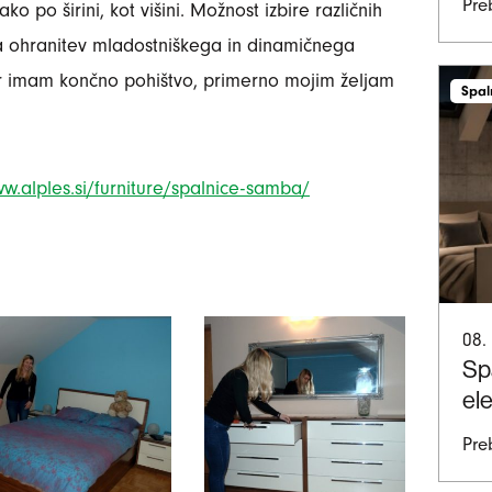
Pre
ko po širini, kot višini. Možnost izbire različnih
la ohranitev mladostniškega in dinamičnega
ker imam končno pohištvo, primerno mojim željam
Spal
ww.alples.si/furniture/spalnice-samba/
08.
Sp
el
Pre