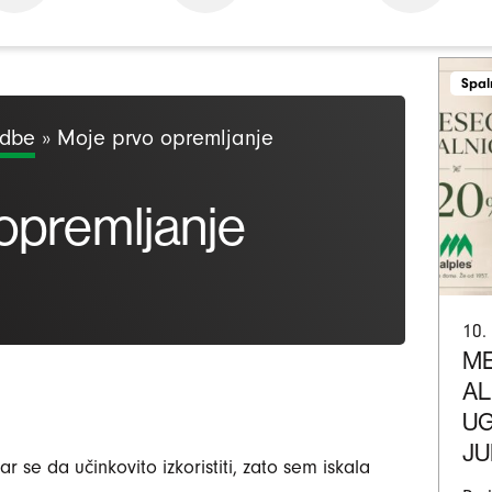
Spal
odbe
»
Moje prvo opremljanje
opremljanje
10.
ME
AL
UG
JU
r se da učinkovito izkoristiti, zato sem iskala