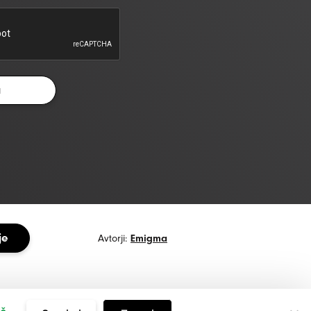
je
Avtorji:
Emigma