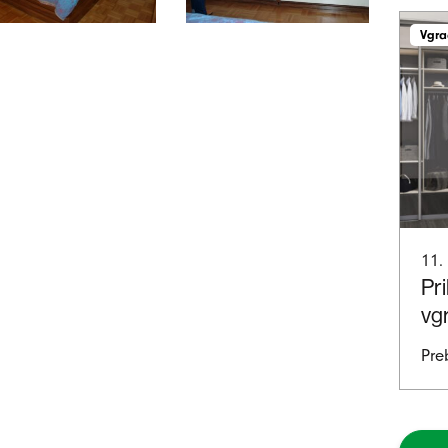
Vgra
11.
Pri
vg
Pre