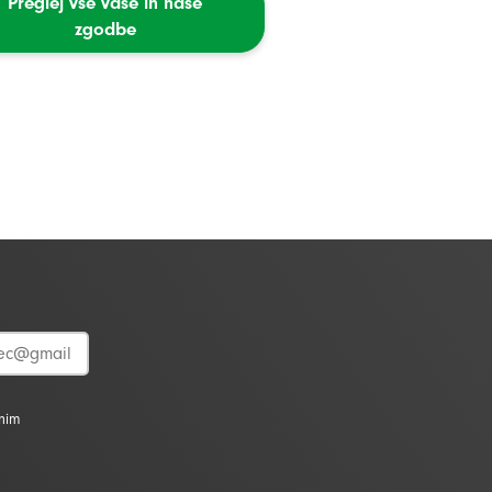
Preglej vse vaše in naše
zgodbe
vnim