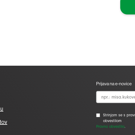
Prijava na e-novice
su
Strinjam se s pra
tov
obvestilom
Pravno obvestilo
.