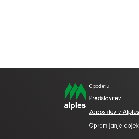
O podjetju
Predstavitev
Zaposlitev v Alple
Opremljanje objek