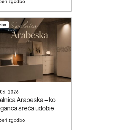
beri zgodbo
nice
 06. 2026
alnica Arabeska – ko
eganca sreča udobje
beri zgodbo