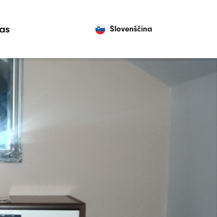
as
Slovenščina