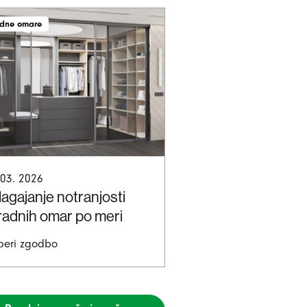
dne omare
 03. 2026
lagajanje notranjosti
radnih omar po meri
beri zgodbo