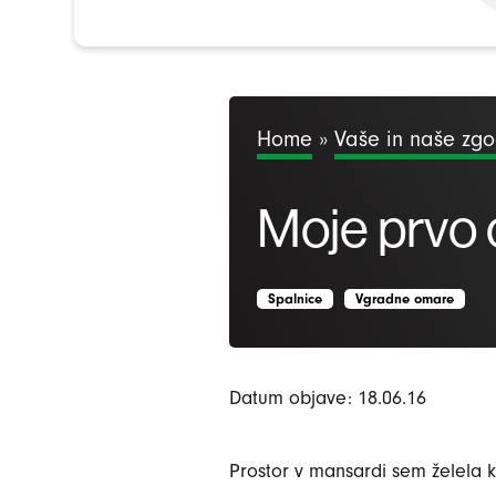
Home
»
Vaše in naše zg
Moje prvo 
Spalnice
Vgradne omare
Datum objave: 18.06.16
Prostor v mansardi sem želela ka