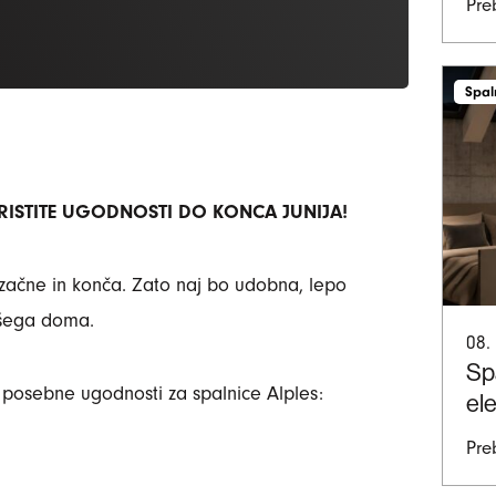
Pre
Spal
ORISTITE UGODNOSTI DO KONCA JUNIJA!
n začne in konča. Zato naj bo udobna, lepo
ašega doma.
08.
Sp
e posebne ugodnosti za spalnice Alples:
el
Pre