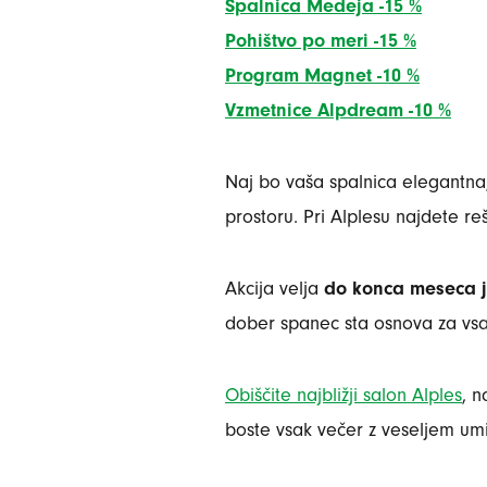
Spalnica Medeja -15 %
Pohištvo po meri -15 %
Program Magnet -10 %
Vzmetnice Alpdream -10 %
Naj bo vaša spalnica elegantna
prostoru. Pri Alplesu najdete re
Akcija velja
do konca meseca j
dober spanec sta osnova za vs
Obiščite najbližji salon Alples
, n
boste vsak večer z veseljem umir