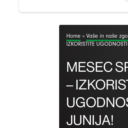
Home
»
Vaše in naše zg
IZKORISTITE UGODNOSTI
MESEC S
– IZKORIS
UGODNOS
JUNIJA!