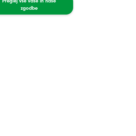
Preglej vse vaše in naše
zgodbe