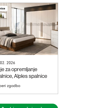
nice
 02. 2026
eje za opremljanje
alnice, Alples spalnice
beri zgodbo