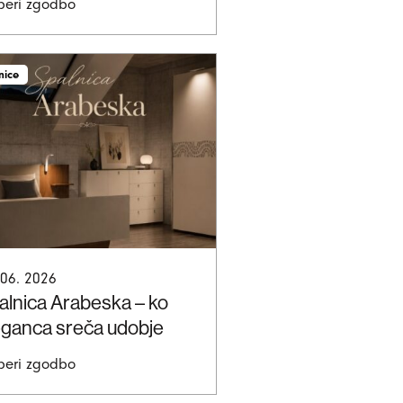
beri zgodbo
nice
 06. 2026
alnica Arabeska – ko
eganca sreča udobje
beri zgodbo