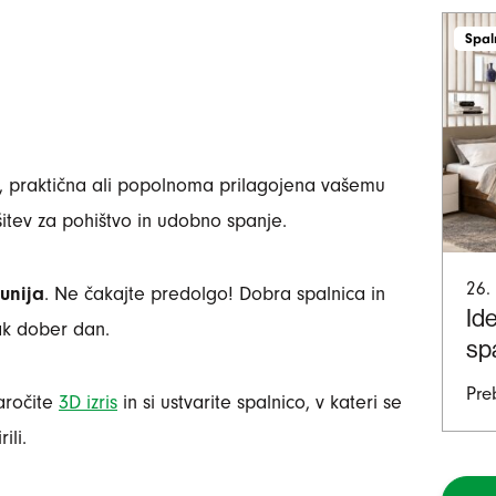
Spal
, praktična ali popolnoma prilagojena vašemu
šitev za pohištvo in udobno spanje.
26.
unija
. Ne čakajte predolgo! Dobra spalnica in
Id
ak dober dan.
sp
Pre
aročite
3D izris
in si ustvarite spalnico, v kateri se
ili.