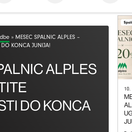
Spal
odbe
»
MESEC SPALNIC ALPLES –
 DO KONCA JUNIJA!
PALNIC ALPLES
TITE
10.
ME
TI DO KONCA
AL
UG
JU