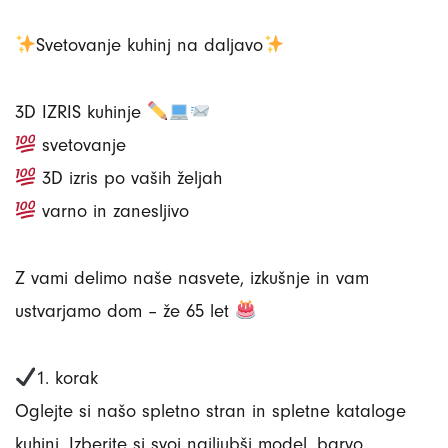
Svetovanje kuhinj na daljavo
3D IZRIS kuhinje
svetovanje
3D izris po vaših željah
varno in zanesljivo
Z vami delimo naše nasvete, izkušnje in vam
ustvarjamo dom – že 65 let
1. korak
Oglejte si našo spletno stran in spletne kataloge
kuhinj. Izberite si svoj najljubši model, barvo,