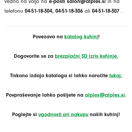
vedno na voljo na
e-pošti salon@alples.si
in na
telefonu
04-51-18-304, 04-51-18-306
ali
04-51-18-307
.
Povezava na
katalog kuhinj
!
Dogovorite se za
brezplačni 3D izris kuhinje.
Tiskano izdajo kataloga si lahko naročite
tukaj.
Povpraševanje lahko pošljete na
alples@alples.si
.
Poglejte si
ugodnosti pri nakupu
naših kuhinj!