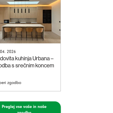
 04. 2026
dovita kuhinja Urbana –
odba s srečnim koncem
beri zgodbo
Preglej vse vaše in naše
zgodbe