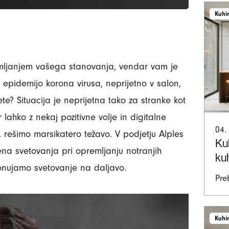
Kuhi
emljanjem vašega stanovanja, vendar vam je
 z epidemijo korona virusa, neprijetno v salon,
e? Situacija je neprijetna tako za stranke kot
lahko z nekaj pozitivne volje in digitalne
04.
o, rešimo marsikatero težavo. V podjetju Alples
Ku
 svetovanja pri opremljanju notranjih
ku
onujamo svetovanje na daljavo.
Pre
Kuhi