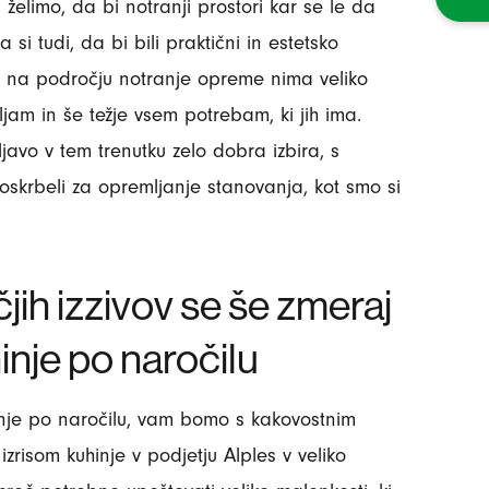
i želimo, da bi notranji prostori kar se le da
 si tudi, da bi bili praktični in estetsko
i na področju notranje opreme nima veliko
ljam in še težje vsem potrebam, ki jih ima.
javo v tem trenutku zelo dobra izbira, s
skrbeli za opremljanje stanovanja, kot smo si
jih izzivov se še zmeraj
nje po naročilu
nje po naročilu, vam bomo s kakovostnim
zrisom kuhinje v podjetju Alples v veliko