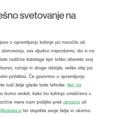
pešno svetovanje na
avo o opremljanju kuhinje po naročilu ali
 stanovanju, vas vljudno naprošamo, da si na
date različne kataloge kjer lahko izberete svoj
 barvo, ročaje in druge detajle, veliko idej pa
vitvi pohištva. Če govorimo o opremljanju
te tudi želje glede bele tehnike.
Več na
, da bomo vedeli, kako bo kuhinja umeščena v
natančne mere nam pošljite prek
obrazca
ali
s@alples.si
ter dopišite svoje želje in okvirno