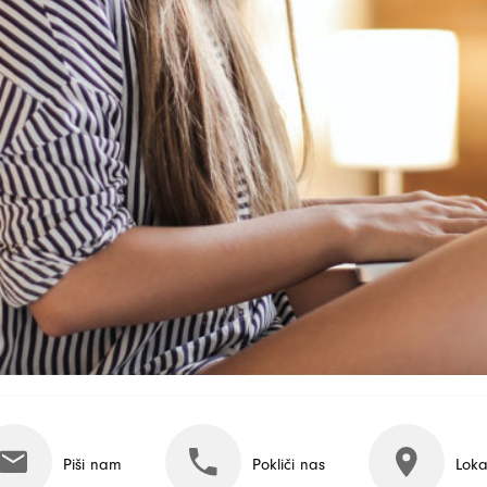
Piši nam
Pokliči nas
Loka