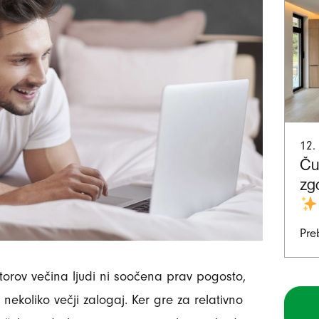
12.
Ču
zg
Pre
torov večina ljudi ni soočena prav pogosto,
nekoliko večji zalogaj. Ker gre za relativno