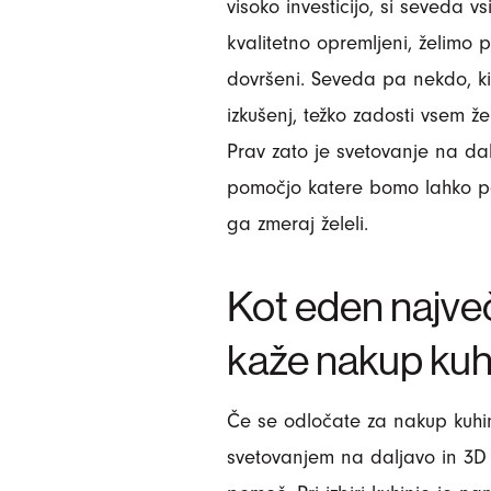
visoko investicijo, si seveda vs
kvalitetno opremljeni, želimo pa
dovršeni. Seveda pa nekdo, k
izkušenj, težko zadosti vsem že
Prav zato je svetovanje na dal
pomočjo katere bomo lahko po
ga zmeraj želeli.
Kot eden največ
kaže nakup kuhi
Če se odločate za nakup kuhi
svetovanjem na daljavo in 3D i