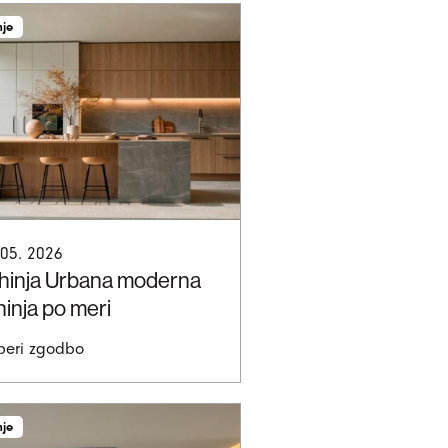
nje
 05. 2026
hinja Urbana moderna
hinja po meri
beri zgodbo
nje