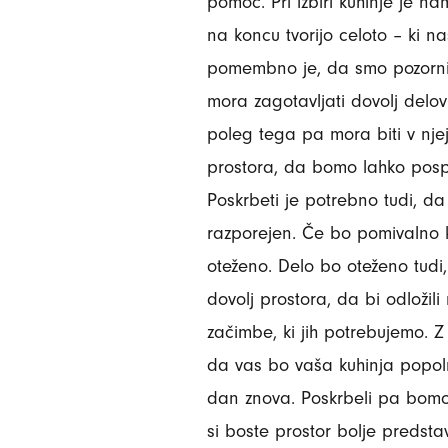
pomoč. Pri izbiri kuhinje je n
na koncu tvorijo celoto – ki na
pomembno je, da smo pozorni 
mora zagotavljati dovolj delov
poleg tega pa mora biti v nje
prostora, da bomo lahko posprav
Poskrbeti je potrebno tudi, da 
razporejen. Če bo pomivalno k
oteženo. Delo bo oteženo tudi
dovolj prostora, da bi odložil
začimbe, ki jih potrebujemo. Z
da vas bo vaša kuhinja popol
dan znova. Poskrbeli pa bomo 
si boste prostor bolje predstavl