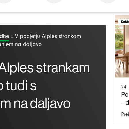
Kuhi
odbe
»
V podjetju Alples strankam
anjem na daljavo
 Alples strankam
tudi s
24.
Pol
m na daljavo
– 
Pre