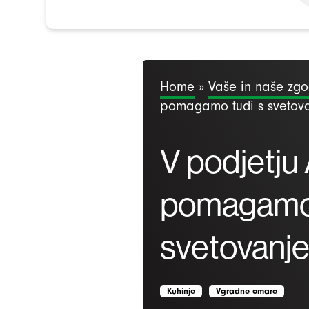
Home
»
Vaše in naše zg
pomagamo tudi s svetov
V podjetju
pomagamo 
svetovanje
Kuhinje
Vgradne omare