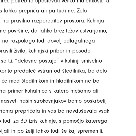
amreč potrebno upoštevati veliko malenkosti, ki
s lahko prepriča ali pa tudi ne. Zelo
na pravilno razporeditev prostora. Kuhinja
ne površine, da lahko brez težav ustvarjamo,
j na razpolago tudi dovolj odlagalnega
ili živila, kuhinjski pribor in posodo.
so t.i. ”delovne postaje” v kuhinji smiselno
orito predaleč vstran od štedilnika, bo delo
, če med štedilnikom in hladilnikom ne bo
i na primer kuhalnico s katero mešamo ali
 nasveti naših strokovnjakov bomo poskrbeli,
noma prepričala in vas bo navduševala vsak
tudi za 3D izris kuhinje, s pomočjo katerega
jali in po želji lahko tudi še kaj spremenili.