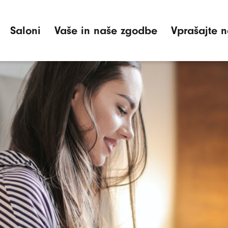
Saloni
Vaše in naše zgodbe
Vprašajte n