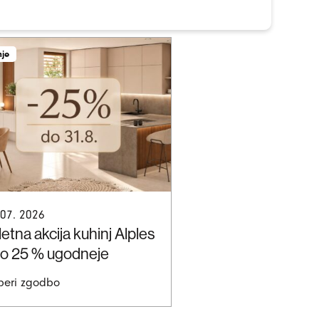
nje
 07. 2026
etna akcija kuhinj Alples
do 25 % ugodneje
beri zgodbo