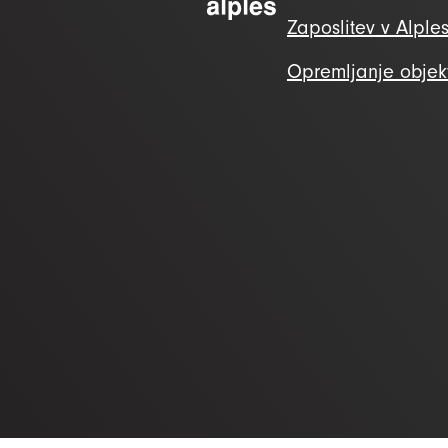
Zaposlitev v Alple
Opremljanje objek