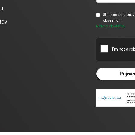
su
Strinjam se s pra
tov
obvestilom
Pravno obvestilo
.