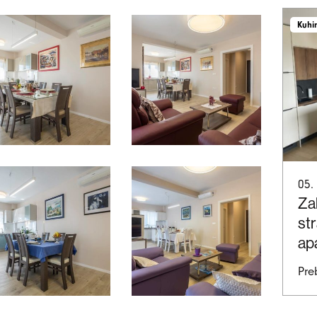
Kuhi
05.
Za
st
ap
Pre