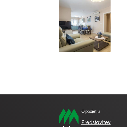
O podjetju
Predstavitev