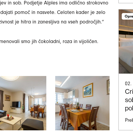
v in sob. Podjetje Alples ima odlično strokovno
e dajati pomoč in nasvete. Celoten kader je zelo
Opre
zivnost je hitra in zanesljiva na vseh področjih.”
enovali smo jih čokoladni, roza in vijoličen.
02.
Cr
sob
po
Pre