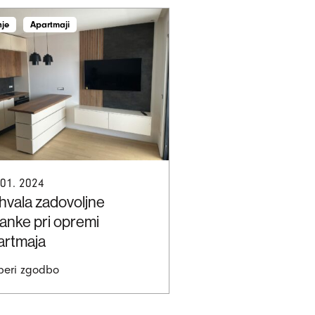
nje
Apartmaji
 01. 2024
hvala zadovoljne
ranke pri opremi
artmaja
beri zgodbo