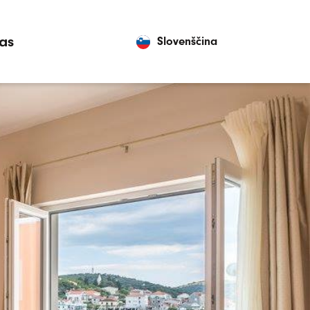
as
Slovenščina