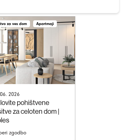
štvo za ves dom
Apartmaji
 06. 2026
lovite pohištvene
šitve za celoten dom |
ples
beri zgodbo