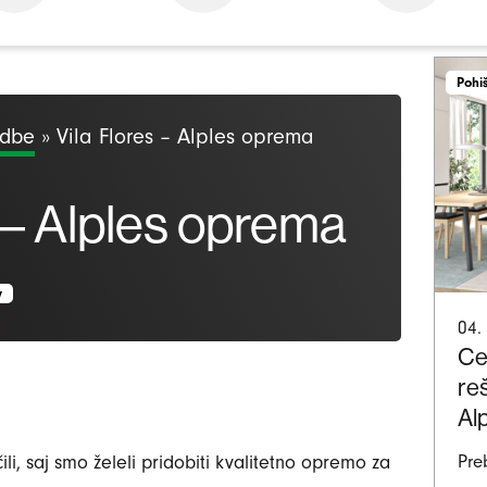
Pohi
odbe
»
Vila Flores – Alples oprema
s – Alples oprema
v
04.
Ce
re
Al
li, saj smo želeli pridobiti kvalitetno opremo za
Pre