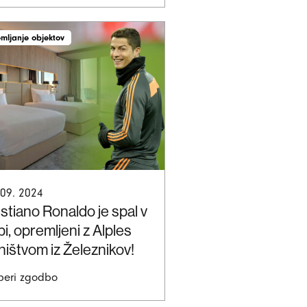
mljanje objektov
 09. 2024
istiano Ronaldo je spal v
i, opremljeni z Alples
hištvom iz Železnikov!
beri zgodbo