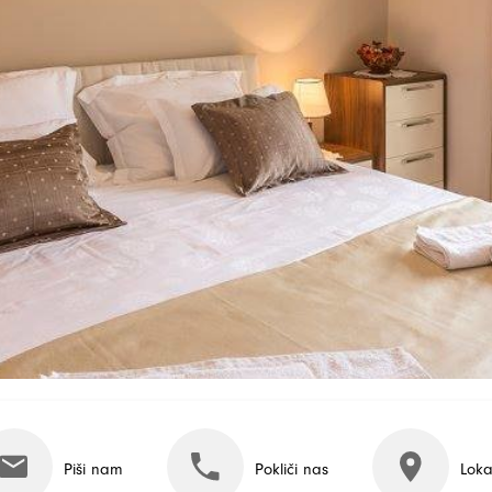
Piši nam
Pokliči nas
Loka