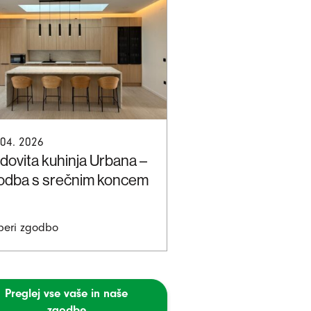
 04. 2026
dovita kuhinja Urbana –
odba s srečnim koncem
beri zgodbo
Preglej vse vaše in naše
zgodbe