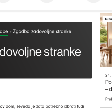
Kuhi
odbe
»
Zgodba zadovoljne stranke
dovoljne stranke
24.
Pol
– 
Pre
nov dom, seveda je zato potrebno izbrati tudi