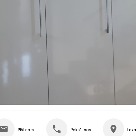
Piši nam
Pokliči nas
Loka