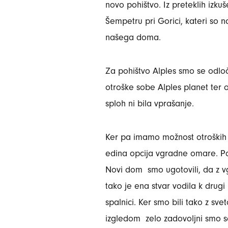
novo pohištvo. Iz preteklih izk
Šempetru pri Gorici, kateri so n
našega doma.
Za pohištvo Alples smo se odloči
otroške sobe Alples planet ter o
sploh ni bila vprašanje.
Ker pa imamo možnost otroških 
edina opcija vgradne omare. Po
Novi dom smo ugotovili, da z vg
tako je ena stvar vodila k drug
spalnici. Ker smo bili tako z sv
izgledom zelo zadovoljni smo se