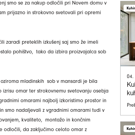
ušenj smo se za nakup odločili pri Novem domu v
Kuhi
am prijazno in strokovno svetovali pri opremi
li zaradi preteklih izkušenj saj smo že imeli
stalo pohištvo, tako da izbira proizvajalca sob
04.
oziroma mladinskih sob v mansardi je bila
Ku
 izrisu omar ter strokovnemu svetovanju osebja
ku
radnimi omarami najbolj izkoristimo prostor in
Pre
i in smo nadaljevali z vgradnimi omarami tudi v
etovanjem, kvaliteto, montažo in končnim
Kuhi
 odločili, da zaključimo celoto omar z