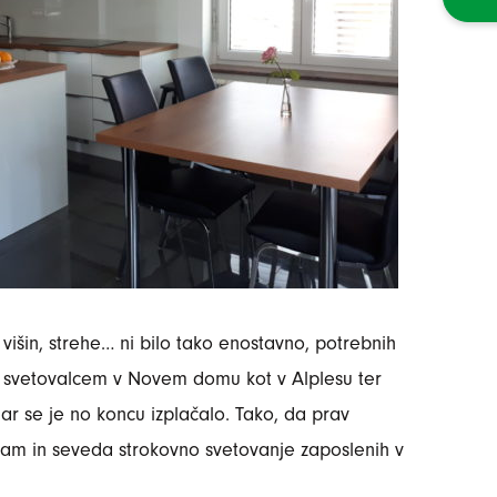
i višin, strehe… ni bilo tako enostavno, potrebnih
 z svetovalcem v Novem domu kot v Alplesu ter
ndar se je no koncu izplačalo. Tako, da prav
čam in seveda strokovno svetovanje zaposlenih v