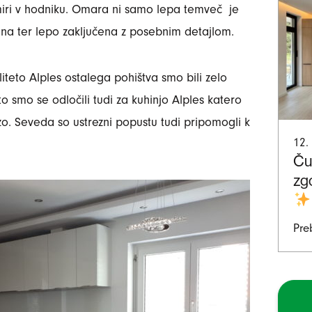
ri v hodniku. Omara ni samo lepa temveč je
ena ter lepo zaključena z posebnim detajlom.
liteto Alples ostalega pohištva smo bili zelo
to smo se odločili tudi za kuhinjo Alples katero
izo. Seveda so ustrezni popustu tudi pripomogli k
12.
Ču
zg
Pre