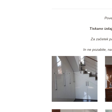
Pov
Tiskano izda
Za začetek p
In ne pozabite, n