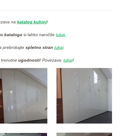
ezava na
katalog kuhinj
!
jo kataloga
si lahko naročite
tukaj.
a prebrskajte
spletno stran
tukaj
.
a trenutne
ugodnosti
! Povezava:
tukaj
!