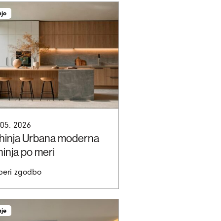
nje
 05. 2026
hinja Urbana moderna
hinja po meri
beri zgodbo
nje