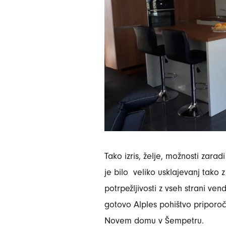
Tako izris, želje, možnosti zarad
je bilo veliko usklajevanj tako
potrpežljivosti z vseh strani ve
gotovo Alples pohištvo priporo
Novem domu v Šempetru.