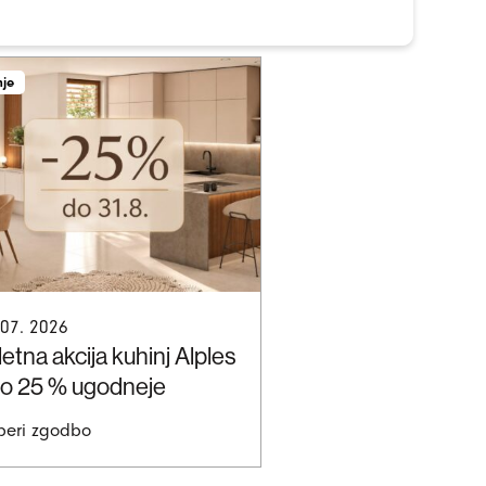
nje
 07. 2026
etna akcija kuhinj Alples
do 25 % ugodneje
beri zgodbo