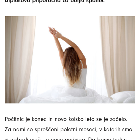
Alplesova priporočila za boljši spanec
Počitnic je konec in novo šolsko leto se je začelo.
Za nami so sproščeni poletni meseci, v katerih smo
si nabrali moči za nove podvige. Da bomo tudi v