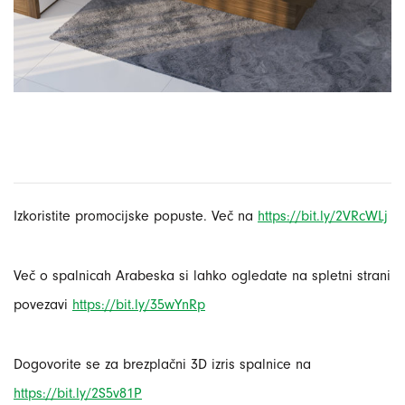
Izkoristite promocijske popuste. Več na
https://bit.ly/2VRcWLj
Več o spalnicah Arabeska si lahko ogledate na spletni strani
povezavi
https://bit.ly/35wYnRp
Dogovorite se za brezplačni 3D izris spalnice na
https://bit.ly/2S5v81P