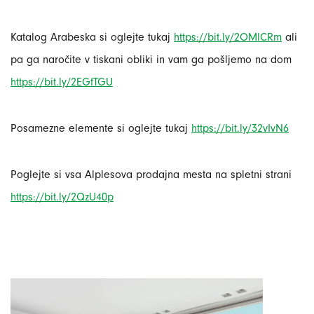
Katalog Arabeska si oglejte tukaj
https://bit.ly/2OMlCRm
ali
pa ga naročite v tiskani obliki in vam ga pošljemo na dom
https://bit.ly/2EGfTGU
Posamezne elemente si oglejte tukaj
https://bit.ly/32vIvN6
Poglejte si vsa Alplesova prodajna mesta na spletni strani
https://bit.ly/2QzU40p